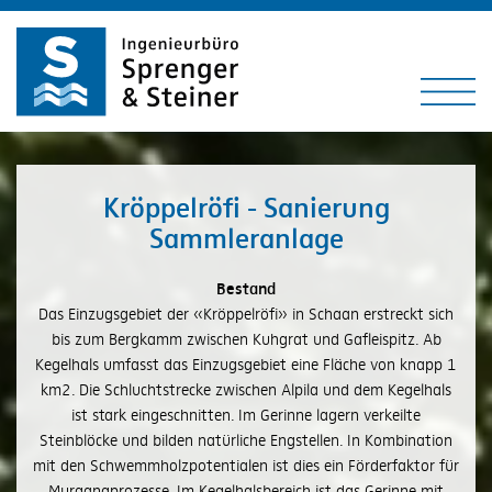
Zum
Inhalt
springen
Zur
Menu
Navigation
springen
Kröppelröfi - Sanierung
Sammleranlage
Bestand
Das Einzugsgebiet der «Kröppelröfi» in Schaan erstreckt sich
bis zum Bergkamm zwischen Kuhgrat und Gafleispitz. Ab
Kegelhals umfasst das Einzugsgebiet eine Fläche von knapp 1
km2. Die Schluchtstrecke zwischen Alpila und dem Kegelhals
ist stark eingeschnitten. Im Gerinne lagern verkeilte
Steinblöcke und bilden natürliche Engstellen. In Kombination
mit den Schwemmholzpotentialen ist dies ein Förderfaktor für
Murgangprozesse. Im Kegelhalsbereich ist das Gerinne mit